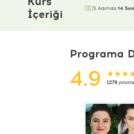
Kurs
5 Adımda
14 Se
İçeriği
Programa D
4.9
★★★
1279
yoruma