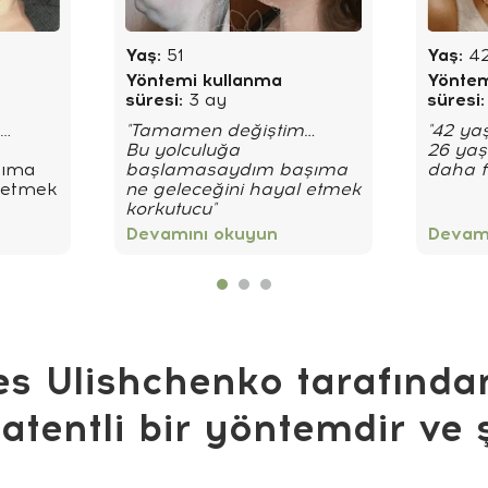
Yaş:
51
Yaş:
4
Yöntemi kullanma
Yöntem
süresi:
3 ay
süresi:
m…
"Tamamen değiştim…
"42 ya
Bu yolculuğa
26 yaş
şıma
başlamasaydım başıma
daha f
l etmek
ne geleceğini hayal etmek
korkutucu"
Devamını okuyun
Devamı
es Ulishchenko tarafından
atentli bir yöntemdir ve 