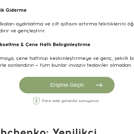
lik Giderme
kaları aydınlatma ve cilt ışıltısını artırma tekniklerini 
rır ve gençleştirir.
kseltme & Çene Hattı Belirginleştirme
maya, çene hattınızı keskinleştirmeye ve genç, şekilli 
le sonlandırın — tüm bunlar invaziv tedaviler olmadan.
Erişime Geçin
Para iade garantisi sunuyoruz
shchenko: Yenilikçi