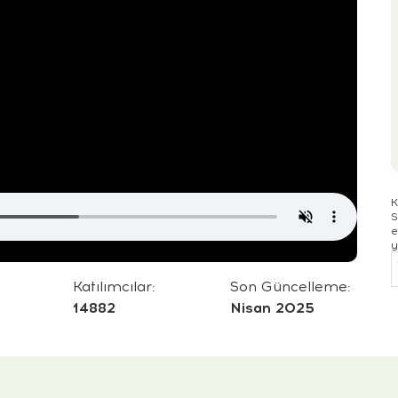
K
S
e
y
Katılımcılar:
Son Güncelleme:
14882
Nisan 2025