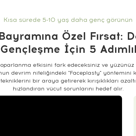
Kısa sürede 5-10 yaş daha genç görünün
Bayramına Özel Fırsat:
Do
Gençleşme İçin 5 Adıml
parlanma etkisini fark edeceksiniz ve yüzünüz 
nun devrim niteliğindeki "Faceplasty" yöntemini 
tekniklerini bir araya getirerek kırışıklıkları azal
hızlandıran vücut sorunlarını hedef alır.