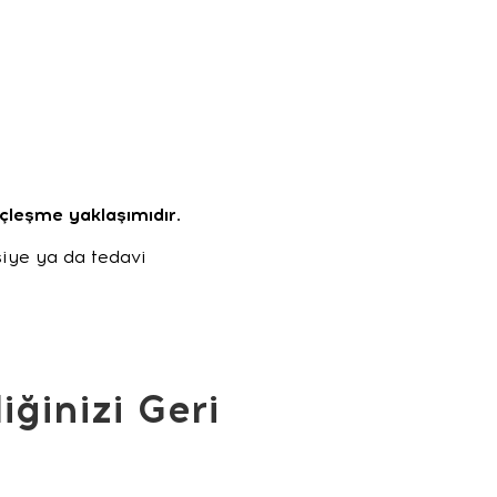
nçleşme yaklaşımıdır.
siye ya da tedavi
ğinizi Geri