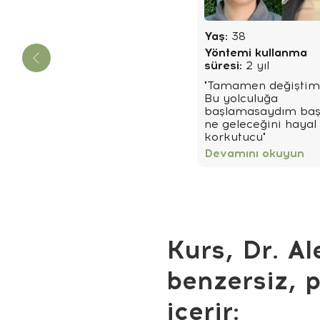
Yaş:
38
Yöntemi kullanma
süresi:
2 yıl
"Tamamen değişti
Bu yolculuğa
başlamasaydım ba
ne geleceğini haya
korkutucu"
Devamını okuyun
Kurs, Dr. Al
benzersiz, p
içerir: