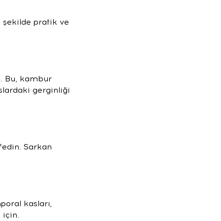
 şekilde pratik ve
n. Bu, kambur
ardaki gerginliği
fedin. Sarkan
oral kasları,
için.