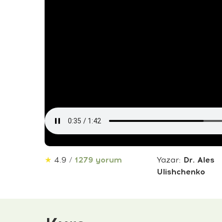
★
4.9 /
1279 yorum
Yazar:
Dr. Ales
Ulishchenko