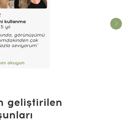
2
i kullanma
5 yıl
şında, görünüşümü
ımdakinden çok
azla seviyorum"
nı okuyun
 geliştirilen
şunları