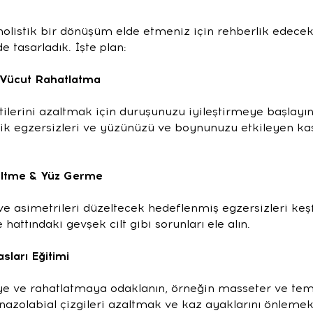
olistik bir dönüşüm elde etmeniz için rehberlik edecek
de tasarladık. İşte plan:
 Vücut Rahatlatma
tilerini azaltmak için duruşunuzu iyileştirmeye başlayı
k egzersizleri ve yüzünüzü ve boynunuzu etkileyen kasl
zeltme & Yüz Germe
ve asimetrileri düzeltecek hedeflenmiş egzersizleri keş
hattındaki gevşek cilt gibi sorunları ele alın.
sları Eğitimi
ye ve rahatlatmaya odaklanın, örneğin masseter ve temp
 nazolabial çizgileri azaltmak ve kaz ayaklarını önlemek 