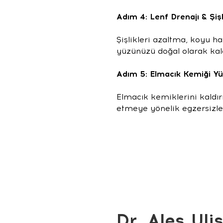
Adım 4: Lenf Drenajı & Şiş
Şişlikleri azaltma, koyu hal
yüzünüzü doğal olarak kaldı
Adım 5: Elmacık Kemiği Yü
Elmacık kemiklerini kaldır
etmeye yönelik egzersizler
Dr. Ales Uli