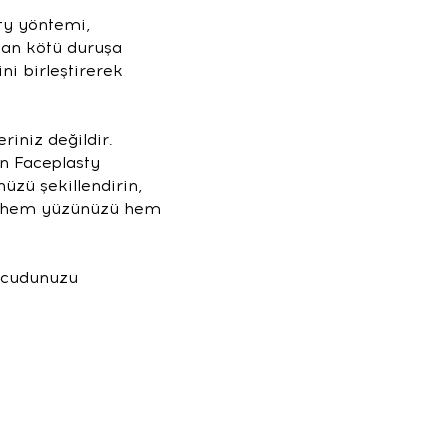
sty yöntemi,
rdan kötü duruşa
ni birleştirerek
iniz değildir.
an Faceplasty
üzü şekillendirin,
ım, hem yüzünüzü hem
vücudunuzu