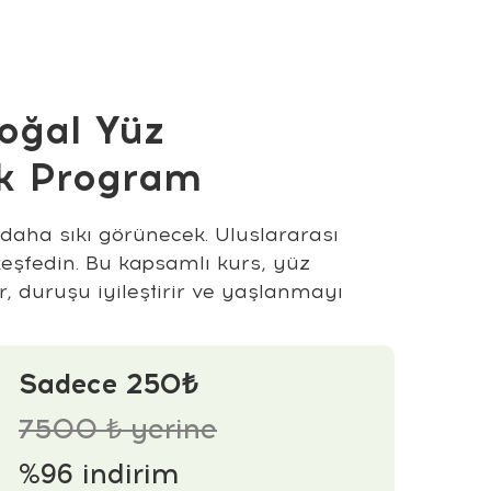
ğal Yüz
ık Program
daha sıkı görünecek. Uluslararası
keşfedin. Bu kapsamlı kurs, yüz
tır, duruşu iyileştirir ve yaşlanmayı
Sadece 250₺
7500 ₺ yerine
%96 indirim