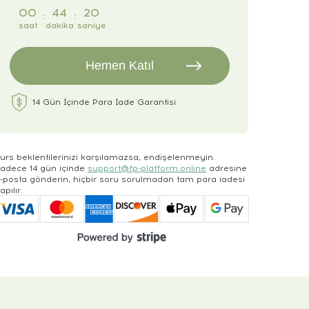
00
44
19
:
:
saat
dakika
saniye
Hemen Katıl
14 Gün İçinde Para İade Garantisi
urs beklentilerinizi karşılamazsa, endişelenmeyin.
adece 14 gün içinde
support@fp-platform.online
adresine
-posta gönderin, hiçbir soru sorulmadan tam para iadesi
apılır.