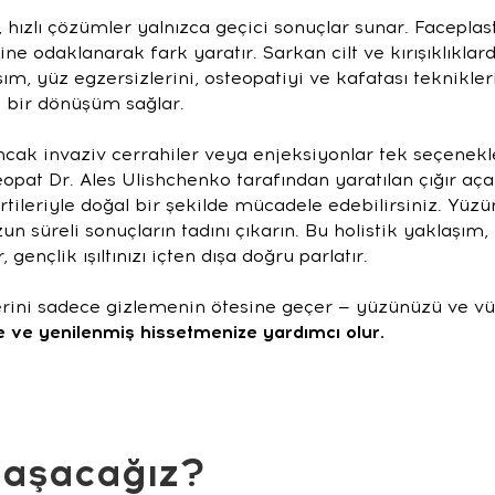
hızlı çözümler yalnızca geçici sonuçlar sunar. Facepla
e odaklanarak fark yaratır. Sarkan cilt ve kırışıklıkla
m, yüz egzersizlerini, osteopatiyi ve kafatası teknikleri
cı bir dönüşüm sağlar.
cak invaziv cerrahiler veya enjeksiyonlar tek seçenekler
eopat Dr. Ales Ulishchenko tarafından yaratılan çığır aç
tileriyle doğal bir şekilde mücadele edebilirsiniz. Yüzün
zun süreli sonuçların tadını çıkarın. Bu holistik yaklaş
gençlik ışıltınızı içten dışa doğru parlatır.
lerini sadece gizlemenin ötesine geçer — yüzünüzü ve 
e ve yenilenmiş hissetmenize yardımcı olur.
laşacağız?