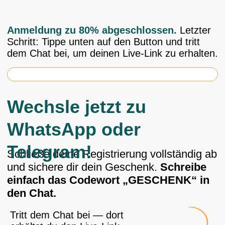
Anmeldung zu 80% abgeschlossen.
Letzter
Schritt: Tippe unten auf den Button und tritt
dem Chat bei, um deinen Live-Link zu erhalten.
80%
Wechsle jetzt zu
WhatsApp oder
Telegram!
Schließe deine Registrierung vollständig ab
und sichere dir dein Geschenk.
Schreibe
einfach das Codewort „GESCHENK“ in
den Chat.
Tritt dem Chat bei — dort
erhältst du den Live-Link
WHATSAPP
TELEGRAM